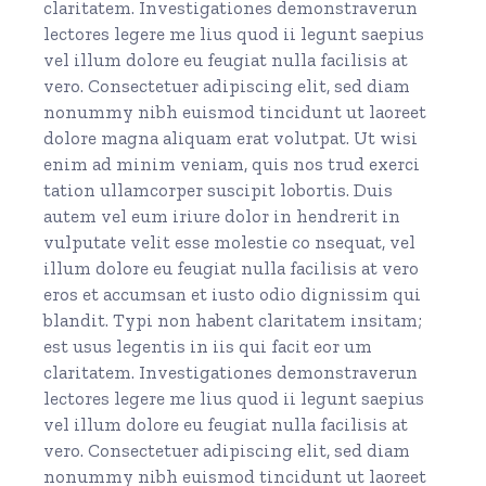
claritatem. Investigationes demonstraverun
lectores legere me lius quod ii legunt saepius
vel illum dolore eu feugiat nulla facilisis at
vero. Consectetuer adipiscing elit, sed diam
nonummy nibh euismod tincidunt ut laoreet
dolore magna aliquam erat volutpat. Ut wisi
enim ad minim veniam, quis nos trud exerci
tation ullamcorper suscipit lobortis. Duis
autem vel eum iriure dolor in hendrerit in
vulputate velit esse molestie co nsequat, vel
illum dolore eu feugiat nulla facilisis at vero
eros et accumsan et iusto odio dignissim qui
blandit. Typi non habent claritatem insitam;
est usus legentis in iis qui facit eor um
claritatem. Investigationes demonstraverun
lectores legere me lius quod ii legunt saepius
vel illum dolore eu feugiat nulla facilisis at
vero. Consectetuer adipiscing elit, sed diam
nonummy nibh euismod tincidunt ut laoreet