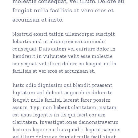
molestie consequat, vel illum. Dolore eu
feugiat nulla facilisis at vero eros et
accumsan et iusto.
Nostrud exerci tation ullamcorper suscipit
lobortis nisl ut aliquip ex ea commodo
consequat. Duis autem vel euiriure dolor in
hendrerit in vulputate velit esse molestie
consequat, vel illum dolore eu feugiat nulla
facilisis at ver eros et accumsan et.
Iusto odio dignissim qui blandit praesent
luptatum zril delenit augue duis dolore te
feugait nulla facilisi. lacerat facer possim
assum. Typi non habent claritatem insitam;
est usus legentis in iis qui facit eor um
claritatem. Investigationes demonstraverun
lectores legere me lius quod ii legunt saepius
vel illum dolore eu feugiat nulla facilisis at